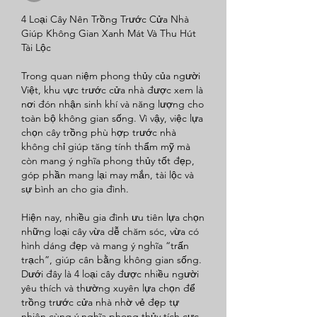
4 Loại Cây Nên Trồng Trước Cửa Nhà 
Giúp Không Gian Xanh Mát Và Thu Hút 
Tài Lộc
Trong quan niệm phong thủy của người 
Việt, khu vực trước cửa nhà được xem là 
nơi đón nhận sinh khí và năng lượng cho 
toàn bộ không gian sống. Vì vậy, việc lựa 
chọn cây trồng phù hợp trước nhà 
không chỉ giúp tăng tính thẩm mỹ mà 
còn mang ý nghĩa phong thủy tốt đẹp, 
góp phần mang lại may mắn, tài lộc và 
sự bình an cho gia đình.
Hiện nay, nhiều gia đình ưu tiên lựa chọn 
những loại cây vừa dễ chăm sóc, vừa có 
hình dáng đẹp và mang ý nghĩa “trấn 
trạch”, giúp cân bằng không gian sống. 
Dưới đây là 4 loại cây được nhiều người 
yêu thích và thường xuyên lựa chọn để 
trồng trước cửa nhà nhờ vẻ đẹp tự 
nhiên cùng ý nghĩa phong thủy tích cực.