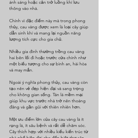
ánh sáng hoặc cản trở luồng khí lưu 
thông vào nhà.
Chính vì đặc điểm này mà trong phong 
thủy, cau vàng được xem là loại cây giúp 
dẫn sinh khí và mang lại nguồn năng 
lượng tích cực cho gia chủ.
Nhiều gia đình thường trồng cau vàng 
hai bên lối đi hoặc trước cửa chính như 
một biểu tượng cho sự bình an, hài hòa 
và may mắn.
Ngoài ý nghĩa phong thủy, cau vàng còn 
tạo nên vẻ đẹp hiện đại và sang trọng 
cho không gian sống. Tán lá mềm mại 
giúp khu vực trước nhà trở nên thoáng 
đãng và gần gũi với thiên nhiên hơn.
Một ưu điểm lớn của cây cau vàng là ít 
rụng lá, ít sâu bệnh và rất dễ chăm sóc. 
Cây thích hợp với nhiều kiểu kiến trúc từ 
nhà phố hiện đại cho đến biệt thự sân 