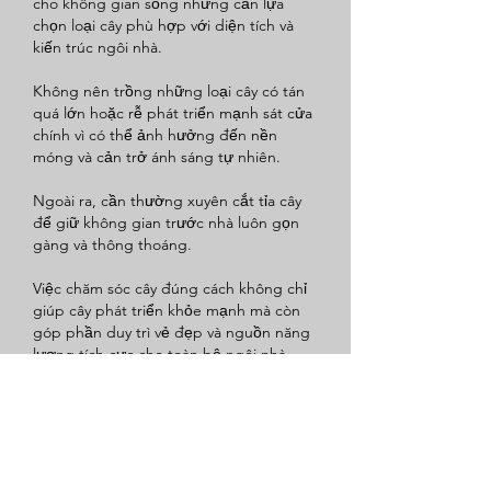
cho không gian sống nhưng cần lựa 
chọn loại cây phù hợp với diện tích và 
kiến trúc ngôi nhà.
Không nên trồng những loại cây có tán 
quá lớn hoặc rễ phát triển mạnh sát cửa 
chính vì có thể ảnh hưởng đến nền 
móng và cản trở ánh sáng tự nhiên.
Ngoài ra, cần thường xuyên cắt tỉa cây 
để giữ không gian trước nhà luôn gọn 
gàng và thông thoáng.
Việc chăm sóc cây đúng cách không chỉ 
giúp cây phát triển khỏe mạnh mà còn 
góp phần duy trì vẻ đẹp và nguồn năng 
lượng tích cực cho toàn bộ ngôi nhà.
Lựa Chọn Cây Giống Chất Lượng Để 
Cây Phát Triển Tốt
Để cây sinh trưởng khỏe mạnh và giữ 
được dáng đẹp lâu dài, việc lựa chọn cây 