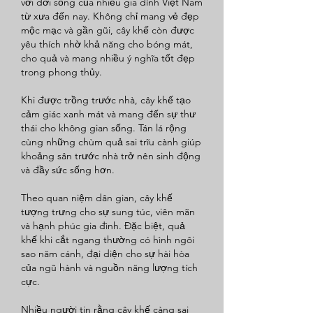
với đời sống của nhiều gia đình Việt Nam 
từ xưa đến nay. Không chỉ mang vẻ đẹp 
mộc mạc và gần gũi, cây khế còn được 
yêu thích nhờ khả năng cho bóng mát, 
cho quả và mang nhiều ý nghĩa tốt đẹp 
trong phong thủy.
Khi được trồng trước nhà, cây khế tạo 
cảm giác xanh mát và mang đến sự thư 
thái cho không gian sống. Tán lá rộng 
cùng những chùm quả sai trĩu cành giúp 
khoảng sân trước nhà trở nên sinh động 
và đầy sức sống hơn.
Theo quan niệm dân gian, cây khế 
tượng trưng cho sự sung túc, viên mãn 
và hạnh phúc gia đình. Đặc biệt, quả 
khế khi cắt ngang thường có hình ngôi 
sao năm cánh, đại diện cho sự hài hòa 
của ngũ hành và nguồn năng lượng tích 
cực.
Nhiều người tin rằng cây khế càng sai 