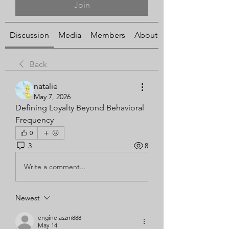
Join
Discussion
Media
Members
About
Back
natalie
May 7, 2026
Defining Loyalty Beyond Behavioral 
Frequency
0
3
8
Write a comment...
Newest
engine.aszm888
May 14