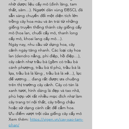
nhờ dược liệu cấy mô (đinh lăng, tam 
thất, sâm…). Người dân vùng ĐBSCL đã 
sẵn sàng chuyển đổi một diện tích lớn 
trồng cây hoa màu và ăn trái từ những 
giống truyền thống thành cây giống cấy 
mô (hoa lan, chuối cấy mô, thanh long 
cấy mô, khoai lang cấy mô…).
Ngày nay, nhu cầu sử dụng hoa, cây 
cảnh ngày tăng nhanh. Các loại cây hoa 
lan (dendro nắng, phi điệp, hồ điệp…), 
cây cảnh như trầu bà (gồm có trầu bà 
cánh phượng, trầu bà tỉ phú, trầu bà lá 
lụa, trầu bà lá lủng , trầu bà lá xẻ…), lục 
đế vương… đang rất được ưa chuộng 
trên thị trường cây cảnh. Cây có tán lá 
xanh tươi, hình dáng lá đẹp và tao nhã, 
phù hợp với rất nhiều mục đích như làm 
cây trang trí nội thất, cây trồng chậu 
hoặc sử dụng cành cắt để cắm hoa.
Ưu điểm vượt trội của giống cây cấy mô
Xem thêm: 
https://vigen.vn/cay-xao-tam-
phan/