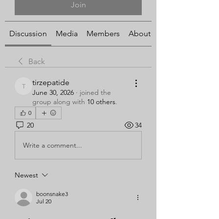
Join
Discussion
Media
Members
About
Back
tirzepatide
tirzepatide
June 30, 2026
·
joined the
group along with
10 others
.
0
20
34
Write a comment...
Newest
boonsnake3
Jul 20