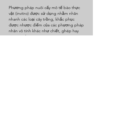
Phương pháp nuôi cấy mô tế bào thực 
vật (invitro) được sử dụng nhằm nhân 
nhanh các loại cây trồng, khắc phục 
được nhược điểm của các phương pháp 
nhân vô tính khác như chiết, ghép hay 
giâm cành.
TS Đặng Minh Tâm cho biết thêm, giống 
cây cấy mô có thể nhân giống với số 
lượng lớn đáp ứng nhu cầu trồng trọt 
trên quy mô diện tích lớn, cây giống 
mang đặc tính tốt giống hệt cây bố mẹ 
ban đầu. Công nghệ nuôi cấy mô tạo ra 
các cây con trong điều kiện dinh dưỡng 
đầy đủ, giúp cây trưởng thành một cách 
nhanh chóng và phòng tránh sâu bệnh 
gây hại, 
https://vigen.vn/
 nhất là các 
bệnh do virus gây ra, đảm bảo cây con 
sạch bệnh.
Like
Reply