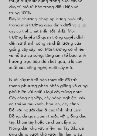
thuật được sử dụng trong nuôi cấy và 
duy trì mô tế bào trong điều kiện vô 
trùng 100%.
Đây là phương pháp áp dụng nuôi cấy 
trong môi trường giàu dinh dưỡng giúp 
cây có thể phát triển tốt nhất. Môi 
trường là yếu tố quan trọng quyết định 
đến sự thành công và chất lượng của 
giống cây cấy mô. Môi trường có nhiệm 
vụ hỗ trợ sự sống, tăng sinh tế bào, ảnh 
hưởng trực tiếp đến kết quả, tỉ lệ sản 
xuất của công nghệ nuôi cấy mô.
Nuôi cấy mô tế bào thực vật đã trở 
thành phương pháp nhân giống vô cùng 
phổ biến với nhiều loại cây trồng như: 
Cây công nghiệp, cây nông nghiệp, cây 
ăn trái và rau xanh, hoa lan, cây cảnh… 
Đối với người dân ở các tỉnh như Lâm 
Đồng, đã quá quen thuộc với giống dâu 
tây, khoai tây hoặc cà chua cấy mô.
Nông dân khu vực miền núi Tây Bắc đã 
ứng dụng vượt khó vươn lên làm giàu 